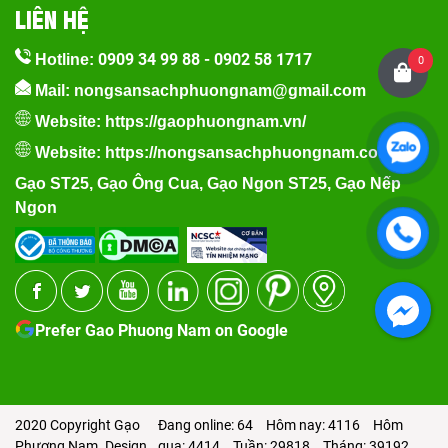
LIÊN HỆ
0909 34 99 88
-
0902 58 1717
Hotline:
0
Mail: nongsansachphuongnam@gmail.com
Website:
https://gaophuongnam.vn/
Website:
https://nongsansachphuongnam.com
Gạo ST25
,
Gạo Ông Cua
,
Gạo Ngon ST25
,
Gạo Nếp
Ngon
Prefer Gao Phuong Nam on Google
2020 Copyright Gạo
Đang online: 64
Hôm nay: 4116
Hôm
Phương Nam. Design
qua: 4414
Tuần: 29818
Tháng: 39192