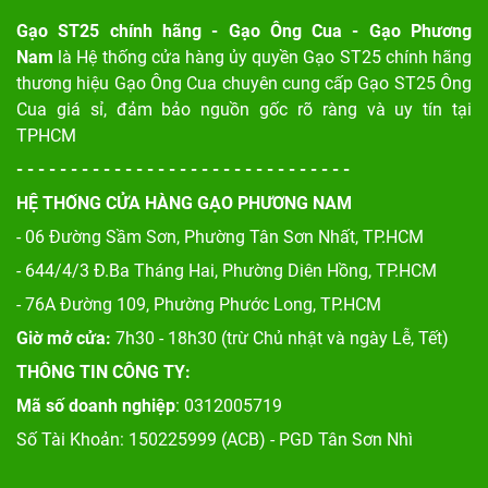
Gạo ST25 chính hãng - Gạo Ông Cua - Gạo Phương
Nam
là Hệ thống cửa hàng ủy quyền Gạo ST25 chính hãng
thương hiệu Gạo Ông Cua chuyên cung cấp Gạo ST25 Ông
Cua giá sỉ, đảm bảo nguồn gốc rõ ràng và uy tín tại
TPHCM
- - - - - - - - - - - - - - - - - - - - - - - - - - - - - - -
HỆ THỐNG CỬA HÀNG GẠO PHƯƠNG NAM
- 06 Đường Sầm Sơn, Phư
ờng Tân Sơn Nhất, TP.HCM
- 644/4/3 Đ.Ba Tháng Hai, Phường Diên Hồng, TP.HCM
- 76A Đường 109, Phường Phước Long, TP.HCM
Giờ mở cửa:
7h30 - 18h30 (trừ Chủ nhật và ngày Lễ, Tết)
THÔNG TIN CÔNG TY:
Mã số doanh nghiệp
: 0312005719
Số Tài Khoản: 150225999 (ACB) - PGD Tân Sơn Nhì