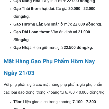
Gạo Nàng Hoa
: Duy trì ở mức
22.000 đồng/kg
.
Gạo Thái thơm hạt dài
: Có giá
20.000 - 22.000
đồng/kg
.
Gạo Hương Lài
: Ghi nhận ở mức
22.000 đồng/kg
.
Gạo Đài Loan thơm
: Vẫn ổn định tại
21.000
đồng/kg
.
Gạo Nhật
: Hiện giữ mức giá
22.500 đồng/kg
.
Mặt Hàng Gạo Phụ Phẩm Hôm Nay
Ngày 21/03
Với phụ phẩm, giá các mặt hàng phụ phẩm, giá phụ phẩm
các loại dao động trong khoảng từ 6.700 -10.000 đồng/kg
Tấm
: Hiện giao dịch trong khoảng
7.100 - 7.300