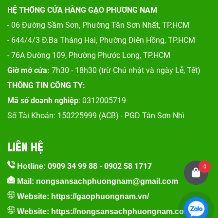
HỆ THỐNG CỬA HÀNG GẠO PHƯƠNG NAM
- 06 Đường Sầm Sơn, Phư
ờng Tân Sơn Nhất, TP.HCM
- 644/4/3 Đ.Ba Tháng Hai, Phường Diên Hồng, TP.HCM
- 76A Đường 109, Phường Phước Long, TP.HCM
Giờ mở cửa:
7h30 - 18h30 (trừ Chủ nhật và ngày Lễ, Tết)
THÔNG TIN CÔNG TY:
Mã số doanh nghiệp
: 0312005719
Số Tài Khoản: 150225999 (ACB) - PGD Tân Sơn Nhì
LIÊN HỆ
0909 34 99 88
-
0902 58 1717
Hotline:
0
Mail: nongsansachphuongnam@gmail.com
Website:
https://gaophuongnam.vn/
Website:
https://nongsansachphuongnam.com