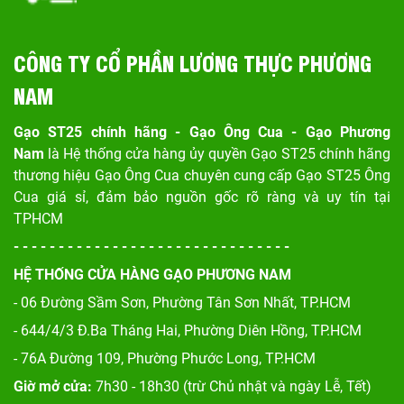
CÔNG TY CỔ PHẦN LƯƠNG THỰC PHƯƠNG
NAM
Gạo ST25 chính hãng - Gạo Ông Cua - Gạo Phương
Nam
là Hệ thống cửa hàng ủy quyền Gạo ST25 chính hãng
thương hiệu Gạo Ông Cua chuyên cung cấp Gạo ST25 Ông
Cua giá sỉ, đảm bảo nguồn gốc rõ ràng và uy tín tại
TPHCM
- - - - - - - - - - - - - - - - - - - - - - - - - - - - - - -
HỆ THỐNG CỬA HÀNG GẠO PHƯƠNG NAM
- 06 Đường Sầm Sơn, Phư
ờng Tân Sơn Nhất, TP.HCM
- 644/4/3 Đ.Ba Tháng Hai, Phường Diên Hồng, TP.HCM
- 76A Đường 109, Phường Phước Long, TP.HCM
Giờ mở cửa:
7h30 - 18h30 (trừ Chủ nhật và ngày Lễ, Tết)