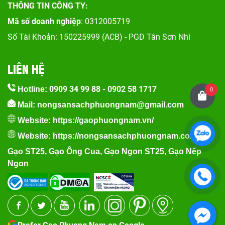
THÔNG TIN CÔNG TY:
Mã số doanh nghiệp
: 0312005719
Số Tài Khoản: 150225999 (ACB) - PGD Tân Sơn Nhì
LIÊN HỆ
0909 34 99 88
-
0902 58 1717
Hotline:
0
Mail: nongsansachphuongnam@gmail.com
Website:
https://gaophuongnam.vn/
Website:
https://nongsansachphuongnam.com
Gạo ST25
,
Gạo Ông Cua
,
Gạo Ngon ST25
,
Gạo Nếp
Ngon