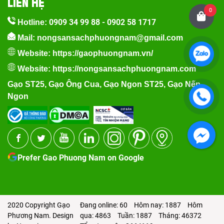
LIÊN HỆ
0
0909 34 99 88
-
0902 58 1717
Hotline:
Mail: nongsansachphuongnam@gmail.com
Website:
https://gaophuongnam.vn/
Website:
https://nongsansachphuongnam.com
Gạo ST25
,
Gạo Ông Cua
,
Gạo Ngon ST25
,
Gạo Nếp
Ngon
Prefer Gao Phuong Nam on Google
2020 Copyright Gạo
Đang online: 60
Hôm nay: 1887
Hôm
Phương Nam. Design
qua: 4863
Tuần: 1887
Tháng: 46372