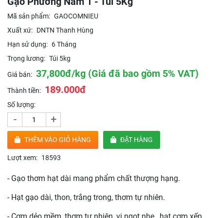
Gạo Phương Nam 1 - Túi 5Kg
Mã sản phẩm:
GAOCOMNIEU
Xuất xứ:
DNTN Thanh Hùng
Hạn sử dụng:
6 Tháng
Trọng lương:
Túi 5kg
37,800đ/kg (Giá đã bao gồm 5% VAT)
Giá bán:
189.000đ
Thành tiền:
Số lượng:
-
+
THÊM VÀO GIỎ HÀNG
ĐẶT HÀNG
Lượt xem:
18593
- Gạo thơm hạt dài mang phẩm chất thượng hạng.
- Hạt gạo dài, thon, trắng trong, thơm tự nhiên.
- Cơm dẻo mềm, thơm tự nhiên, vị ngọt nhẹ, hạt cơm xếp