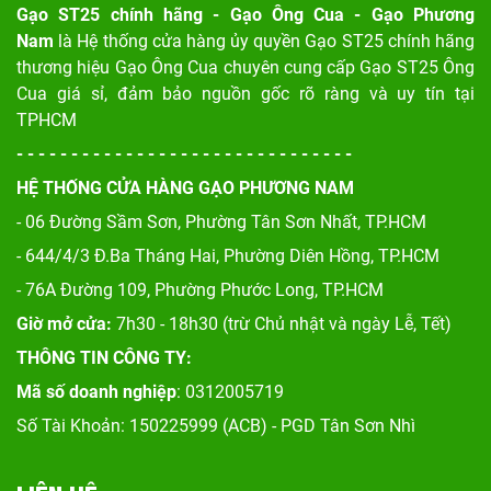
Gạo ST25 chính hãng - Gạo Ông Cua - Gạo Phương
Nam
là Hệ thống cửa hàng ủy quyền Gạo ST25 chính hãng
thương hiệu Gạo Ông Cua chuyên cung cấp Gạo ST25 Ông
Cua giá sỉ, đảm bảo nguồn gốc rõ ràng và uy tín tại
TPHCM
- - - - - - - - - - - - - - - - - - - - - - - - - - - - - - -
HỆ THỐNG CỬA HÀNG GẠO PHƯƠNG NAM
- 06 Đường Sầm Sơn, Phư
ờng Tân Sơn Nhất, TP.HCM
- 644/4/3 Đ.Ba Tháng Hai, Phường Diên Hồng, TP.HCM
- 76A Đường 109, Phường Phước Long, TP.HCM
Giờ mở cửa:
7h30 - 18h30 (trừ Chủ nhật và ngày Lễ, Tết)
THÔNG TIN CÔNG TY:
Mã số doanh nghiệp
: 0312005719
Số Tài Khoản: 150225999 (ACB) - PGD Tân Sơn Nhì