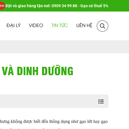
Đặt và giao hàng tận nơi: 0909 34 99 88 - Gạo có thuế 5%
ĐẠI LÝ
VIDEO
TIN TỨC
LIÊN HỆ
VÀ DINH DƯỠNG
nhưng không được biết đến thông dụng như gạo lứt hay gạo