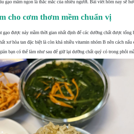
ấu gạo mầm ngon là thắc mắc của nhiều người. Bài viết hôm nay sẽ h
ầm cho cơm thơm mềm chuẩn vị
 hạt gạo được nảy mầm thời gian nhất định để các dưỡng chất được tổng 
u chất xơ hòa tan đặc biệt là còn khá nhiều vitamin nhóm B nên cách n
iản bạn có thể làm như sau để giữ lại dưỡng chất quý có trong phôi m