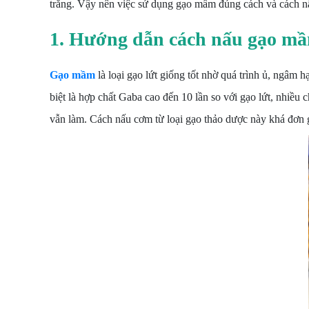
trắng. Vậy nên việc sử dụng gạo mầm đúng cách và cách n
1. Hướng dẫn cách nấu gạo m
Gạo mầm
là loại gạo lứt giống tốt nhờ quá trình ủ, ngâm
biệt là hợp chất Gaba cao đến 10 lần so với gạo lứt, nhiề
vẫn làm. Cách nấu cơm từ loại gạo thảo dược này khá đơn g