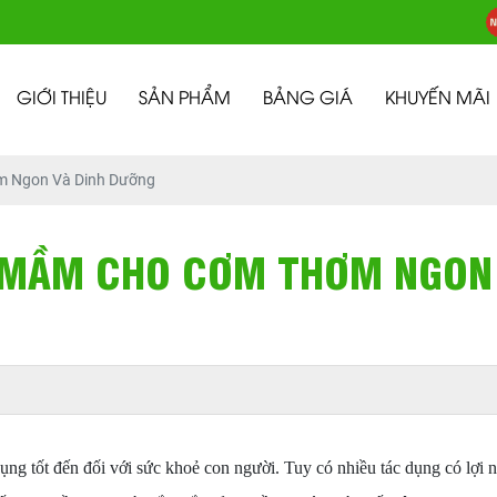
GIỚI THIỆU
SẢN PHẨM
BẢNG GIÁ
KHUYẾN MÃI
 Ngon Và Dinh Dưỡng
 MẦM CHO CƠM THƠM NGON 
g tốt đến đối với sức khoẻ con người. Tuy có nhiều tác dụng có lợi 