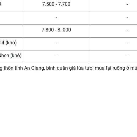
9
7.500 - 7.700
-
-
-
7.800 - 8..000
-
04 (khô)
-
-
Nhen (khô)
-
-
 thôn tỉnh An Giang, bình quân giá lúa tươi mua tại ruộng ở m