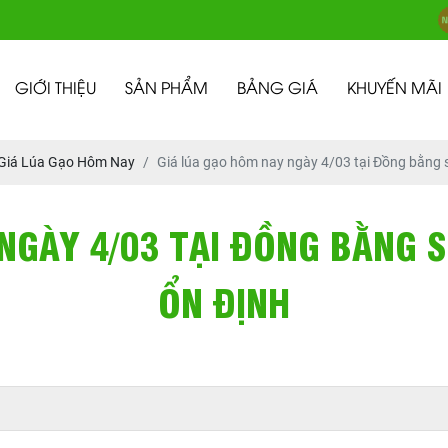
GIỚI THIỆU
SẢN PHẨM
BẢNG GIÁ
KHUYẾN MÃI
Giá Lúa Gạo Hôm Nay
Giá lúa gạo hôm nay ngày 4/03 tại Đồng bằng 
NGÀY 4/03 TẠI ĐỒNG BẰNG 
ỔN ĐỊNH