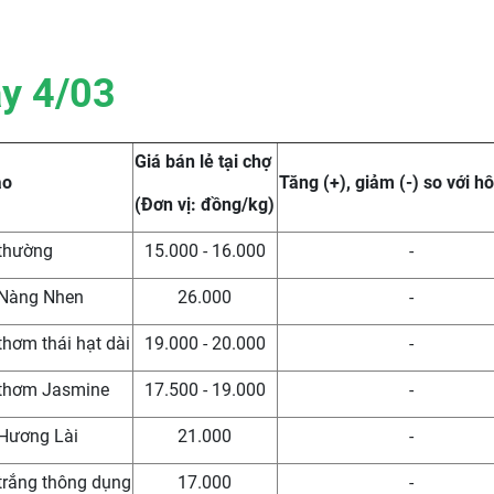
y 4
/03
Giá bán lẻ tại chợ
ạo
Tăng (+), giảm (-) so với 
(Đơn vị: đồng/kg)
 thường
15.000 - 16.000
-
 Nàng Nhen
26.000
-
thơm thái hạt dài
19.000 - 20.000
-
 thơm Jasmine
17.500 - 19.000
-
 Hương Lài
21.000
-
trắng thông dụng
17.000
-