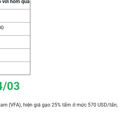
o với hôm qua
00
4/03
t Nam (VFA), hiện giá gạo 25% tấm ở mức 570 USD/tấn;