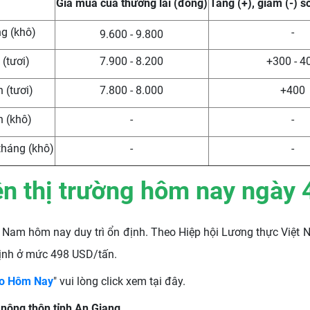
Giá mua của thương lái (đồng)
Tăng (+), giảm (-) s
ng (khô)
-
9.600 - 9.800
 (tươi)
7.900 - 8.200
+300 - 4
 (tươi)
7.800 - 8.000
+400
n (khô)
-
-
tháng (khô)
-
-
rên thị trường hôm nay ngày 
ệt Nam hôm nay duy trì ổn định. Theo Hiệp hội Lương thực Việ
ịnh ở mức 498 USD/tấn.
ạo Hôm Nay
" vui lòng click xem tại đây.
 nông thôn tỉnh An Giang