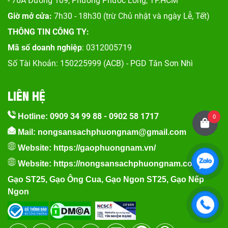
- 76A Đường 109, Phường Phước Long, TP.HCM
Giờ mở cửa:
7h30 - 18h30 (trừ Chủ nhật và ngày Lễ, Tết)
THÔNG TIN CÔNG TY:
Mã số doanh nghiệp
: 0312005719
Số Tài Khoản: 150225999 (ACB) - PGD Tân Sơn Nhì
LIÊN HỆ
0909 34 99 88
-
0902 58 1717
Hotline:
0
Mail: nongsansachphuongnam@gmail.com
Website:
https://gaophuongnam.vn/
Website:
https://nongsansachphuongnam.com
Gạo ST25
,
Gạo Ông Cua
,
Gạo Ngon ST25
,
Gạo Nếp
Ngon