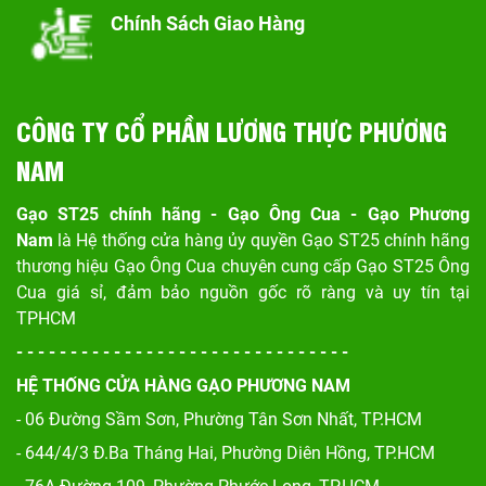
Chính Sách Giao Hàng
CÔNG TY CỔ PHẦN LƯƠNG THỰC PHƯƠNG
NAM
Gạo ST25 chính hãng - Gạo Ông Cua - Gạo Phương
Nam
là Hệ thống cửa hàng ủy quyền Gạo ST25 chính hãng
thương hiệu Gạo Ông Cua chuyên cung cấp Gạo ST25 Ông
Cua giá sỉ, đảm bảo nguồn gốc rõ ràng và uy tín tại
TPHCM
- - - - - - - - - - - - - - - - - - - - - - - - - - - - - - -
HỆ THỐNG CỬA HÀNG GẠO PHƯƠNG NAM
- 06 Đường Sầm Sơn, Phư
ờng Tân Sơn Nhất, TP.HCM
- 644/4/3 Đ.Ba Tháng Hai, Phường Diên Hồng, TP.HCM