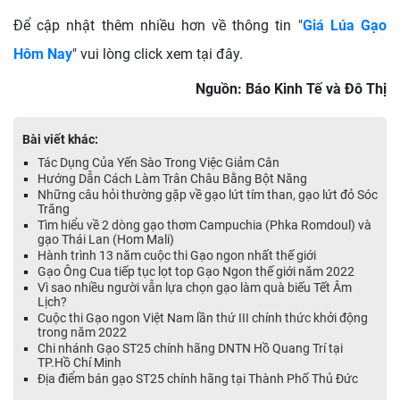
Để cập nhật thêm nhiều hơn về thông tin "
Giá Lúa Gạo
Hôm Nay
" vui lòng click xem tại đây.
Nguồn: Báo Kinh Tế và Đô Thị
Bài viết khác:
Tác Dụng Của Yến Sào Trong Việc Giảm Cân
Hướng Dẫn Cách Làm Trân Châu Bằng Bột Năng
Những câu hỏi thường gặp về gạo lứt tím than, gạo lứt đỏ Sóc
Trăng
Tìm hiểu về 2 dòng gạo thơm Campuchia (Phka Romdoul) và
gạo Thái Lan (Hom Mali)
Hành trình 13 năm cuộc thi Gạo ngon nhất thế giới
Gạo Ông Cua tiếp tục lọt top Gạo Ngon thế giới năm 2022
Vì sao nhiều người vẫn lựa chọn gạo làm quà biếu Tết Âm
Lịch?
Cuộc thi Gạo ngon Việt Nam lần thứ III chính thức khởi động
trong năm 2022
Chi nhánh Gạo ST25 chính hãng DNTN Hồ Quang Trí tại
TP.Hồ Chí Minh
Địa điểm bán gạo ST25 chính hãng tại Thành Phố Thủ Đức