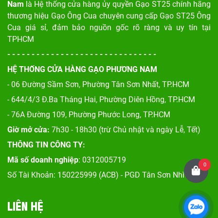
Nam
là Hệ thống cửa hàng ủy quyền Gạo ST25 chính hãng
thương hiệu Gạo Ông Cua chuyên cung cấp Gạo ST25 Ông
Cua giá sỉ, đảm bảo nguồn gốc rõ ràng và uy tín tại
TPHCM
- - - - - - - - - - - - - - - - - - - - - - - - - - - - - - -
HỆ THỐNG CỬA HÀNG GẠO PHƯƠNG NAM
- 06 Đường Sầm Sơn, Phư
ờng Tân Sơn Nhất, TP.HCM
- 644/4/3 Đ.Ba Tháng Hai, Phường Diên Hồng, TP.HCM
- 76A Đường 109, Phường Phước Long, TP.HCM
Giờ mở cửa:
7h30 - 18h30 (trừ Chủ nhật và ngày Lễ, Tết)
THÔNG TIN CÔNG TY:
Mã số doanh nghiệp
: 0312005719
0
Số Tài Khoản: 150225999 (ACB) - PGD Tân Sơn Nhì
LIÊN HỆ